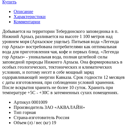
Купить
Описание
Характеристики
Комментарии
Добывается на территории Тебердинского заповедника в п.
Нижний Архыз, разливается на высоте 1 100 метров над
уровнем моря (Архызское ущелье). Питьевая вода «Легенда
гор Архыз» востребована потребителями как оптимальная
вода для приготовления чая, кофе и первых блюд. «Легенда
гор Архыз» - уникальная вода, полная целебной силы
заповедной природы Нижнего Архыза. Она формировалась в
особых геологических, тектонических и климатических
условиях, и потому несет в себе мощный заряд
оздоравливающей энергии Кавказа. Срок годности 12 месяцев
с даты изготовления, при соблюдении условий хранения.
После вскрытия хранить не более 10 суток. Хранить при
температуре +5С - +30С в затемненных сухих помещениях.
Артикул
0001009
Производитель
ЗАО «АКВАЛАЙН»
Тип
горная
Страна-изготовитель
Россия
Объем (л) / вес (кг)
19